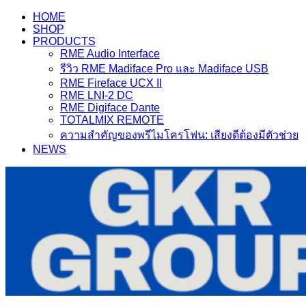
Skip
Skip
HOME
to
to
SHOP
navigation
content
PRODUCTS
RME Audio Interface
รีวิว RME Madiface Pro และ Madiface USB
RME Fireface UCX II
RME LNI-2 DC
RME Digiface Dante
TOTALMIX REMOTE
ความสำคัญของพรีไมโครโฟน: เสียงดีต้องมีตัวช่วย
NEWS