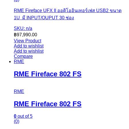
RME Fireface UFX II ออดิโออินเทอร์เฟส USB2 ขนาด
1U มี INPUT/OUPUT 30 ช่อง
SKU: n/a
฿
97,990.00
View Product
Add to wishlist
Add to wishlist
Compare
RME
RME Fireface 802 FS
RME
RME Fireface 802 FS
0
out of 5
(0)